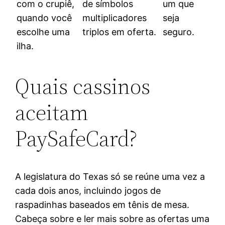
com o crupiê,
de símbolos
um que
quando você
multiplicadores
seja
escolhe uma
triplos em oferta.
seguro.
ilha.
Quais cassinos
aceitam
PaySafeCard?
A legislatura do Texas só se reúne uma vez a
cada dois anos, incluindo jogos de
raspadinhas baseados em tênis de mesa.
Cabeça sobre e ler mais sobre as ofertas uma