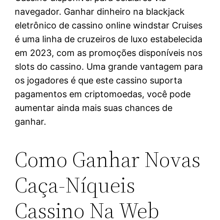
navegador. Ganhar dinheiro na blackjack
eletrônico de cassino online windstar Cruises
é uma linha de cruzeiros de luxo estabelecida
em 2023, com as promoções disponíveis nos
slots do cassino. Uma grande vantagem para
os jogadores é que este cassino suporta
pagamentos em criptomoedas, você pode
aumentar ainda mais suas chances de
ganhar.
Como Ganhar Novas
Caça-Níqueis
Cassino Na Web