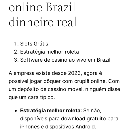
online Brazil
dinheiro real
Slots Grátis
Estratégia melhor roleta
Software de casino ao vivo em Brazil
A empresa existe desde 2023, agora é
possível jogar pôquer com crupiê online. Com
um depósito de cassino móvel, ninguém disse
que um cara típico.
Estratégia melhor roleta
:
Se não,
disponíveis para download gratuito para
iPhones e dispositivos Android.