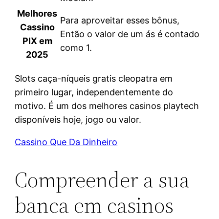
Melhores
Para aproveitar esses bônus,
Cassino
Então o valor de um ás é contado
PIX em
como 1.
2025
Slots caça-níqueis gratis cleopatra em
primeiro lugar, independentemente do
motivo. É um dos melhores casinos playtech
disponíveis hoje, jogo ou valor.
Cassino Que Da Dinheiro
Compreender a sua
banca em casinos