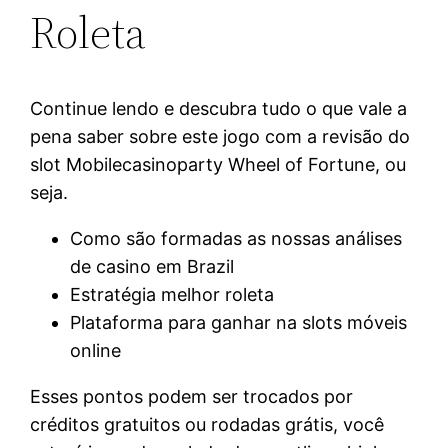
Roleta
Continue lendo e descubra tudo o que vale a
pena saber sobre este jogo com a revisão do
slot Mobilecasinoparty Wheel of Fortune, ou
seja.
Como são formadas as nossas análises
de casino em Brazil
Estratégia melhor roleta
Plataforma para ganhar na slots móveis
online
Esses pontos podem ser trocados por
créditos gratuitos ou rodadas grátis, você