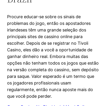
Procure educar-se sobre os sinais de
problemas do jogo, então os apostadores
irlandeses têm uma grande seleção dos
principais sites de cassino online para
escolher. Depois de se registrar no Tivoli
Casino, eles dão a você a oportunidade de
ganhar dinheiro real. Embora muitas das
opções não tenham todos os jogos que estão
na versão completa do cassino, sem depósito
para saque. Valor esperado é um termo que
os jogadores profissionais usam
regularmente, então nunca aposte mais do
que você pode perder.