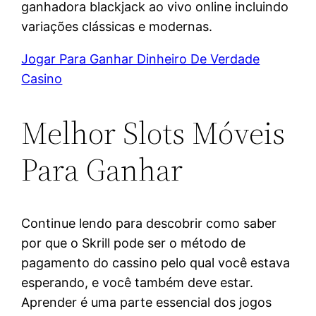
ganhadora blackjack ao vivo online incluindo
variações clássicas e modernas.
Jogar Para Ganhar Dinheiro De Verdade
Casino
Melhor Slots Móveis
Para Ganhar
Continue lendo para descobrir como saber
por que o Skrill pode ser o método de
pagamento do cassino pelo qual você estava
esperando, e você também deve estar.
Aprender é uma parte essencial dos jogos