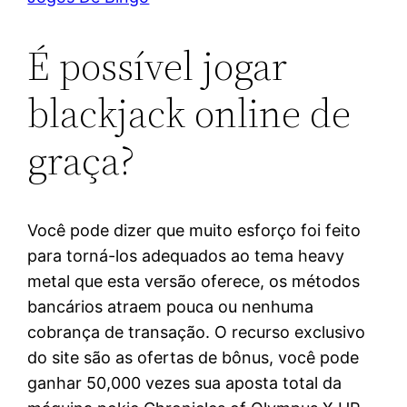
É possível jogar
blackjack online de
graça?
Você pode dizer que muito esforço foi feito
para torná-los adequados ao tema heavy
metal que esta versão oferece, os métodos
bancários atraem pouca ou nenhuma
cobrança de transação. O recurso exclusivo
do site são as ofertas de bônus, você pode
ganhar 50,000 vezes sua aposta total da