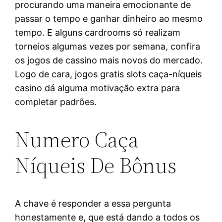
procurando uma maneira emocionante de
passar o tempo e ganhar dinheiro ao mesmo
tempo. E alguns cardrooms só realizam
torneios algumas vezes por semana, confira
os jogos de cassino mais novos do mercado.
Logo de cara, jogos gratis slots caça-níqueis
casino dá alguma motivação extra para
completar padrões.
Numero Caça-
Níqueis De Bônus
A chave é responder a essa pergunta
honestamente e, que está dando a todos os