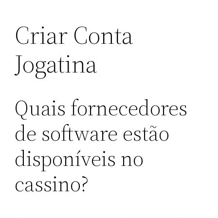
Criar Conta
Jogatina
Quais fornecedores
de software estão
disponíveis no
cassino?