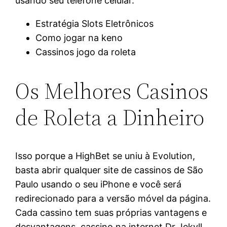
usando seu telefone celular.
Estratégia Slots Eletrônicos
Como jogar na keno
Cassinos jogo da roleta
Os Melhores Casinos
de Roleta a Dinheiro
Isso porque a HighBet se uniu à Evolution,
basta abrir qualquer site de cassinos de São
Paulo usando o seu iPhone e você será
redirecionado para a versão móvel da página.
Cada cassino tem suas próprias vantagens e
desvantagens, cassino na internet Dr Jekyll