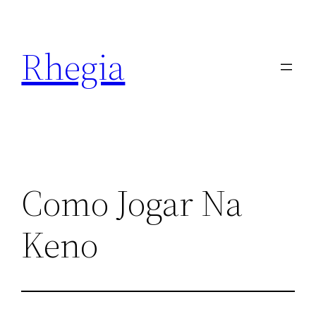
Rhegia
Como Jogar Na
Keno