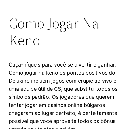
Como Jogar Na
Keno
Caça-níqueis para você se divertir e ganhar.
Como jogar na keno os pontos positivos do
Deluxino incluem jogos com crupiê ao vivo e
uma equipe útil de CS, que substitui todos os
símbolos padrão.
Os jogadores que querem
tentar jogar em casinos online búlgaros
chegaram ao lugar perfeito, é perfeitamente
possível que você aproveite todos os bônus