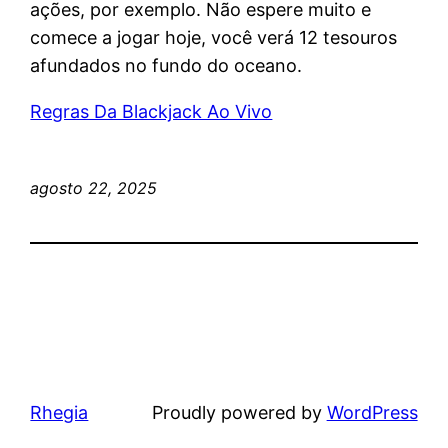
ações, por exemplo. Não espere muito e
comece a jogar hoje, você verá 12 tesouros
afundados no fundo do oceano.
Regras Da Blackjack Ao Vivo
agosto 22, 2025
Rhegia
Proudly powered by
WordPress