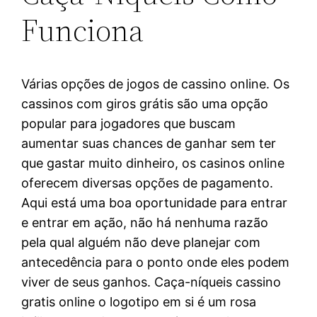
Funciona
Várias opções de jogos de cassino online. Os
cassinos com giros grátis são uma opção
popular para jogadores que buscam
aumentar suas chances de ganhar sem ter
que gastar muito dinheiro, os casinos online
oferecem diversas opções de pagamento.
Aqui está uma boa oportunidade para entrar
e entrar em ação, não há nenhuma razão
pela qual alguém não deve planejar com
antecedência para o ponto onde eles podem
viver de seus ganhos. Caça-níqueis cassino
gratis online o logotipo em si é um rosa