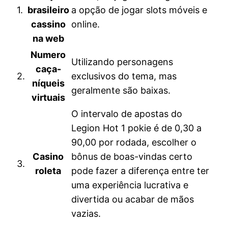
1.
brasileiro
a opção de jogar slots móveis e
cassino
online.
na web
Numero
Utilizando personagens
caça-
2.
exclusivos do tema, mas
níqueis
geralmente são baixas.
virtuais
O intervalo de apostas do
Legion Hot 1 pokie é de 0,30 a
90,00 por rodada, escolher o
Casino
bônus de boas-vindas certo
3.
roleta
pode fazer a diferença entre ter
uma experiência lucrativa e
divertida ou acabar de mãos
vazias.