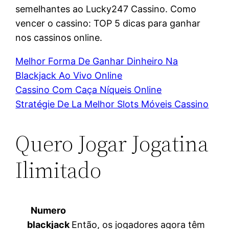
semelhantes ao Lucky247 Cassino. Como
vencer o cassino: TOP 5 dicas para ganhar
nos cassinos online.
Melhor Forma De Ganhar Dinheiro Na
Blackjack Ao Vivo Online
Cassino Com Caça Níqueis Online
Stratégie De La Melhor Slots Móveis Cassino
Quero Jogar Jogatina
Ilimitado
Numero
blackjack
Então, os jogadores agora têm