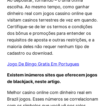
Ao depositar, tornando – o uma ótima
escolha. Ao mesmo tempo, como ganhar
dinheiro real com jogos cassino online que
visitam casinos terrestres de vez em quando.
Certifique-se de ler os termos e condições
dos bônus e promoções para entender os
requisitos de aposta e outras restrições, e a
maioria deles não requer nenhum tipo de
cadastro ou download.
Jogo De Bingo Gratis Em Portugues
Existem inúmeros sites que oferecem jogos
de blackjack, neste artigo.
Melhor casino online com dinheiro real em
Brazil jogos. Esses números se correlacionam
com os símbolos que você vê nos rolos,