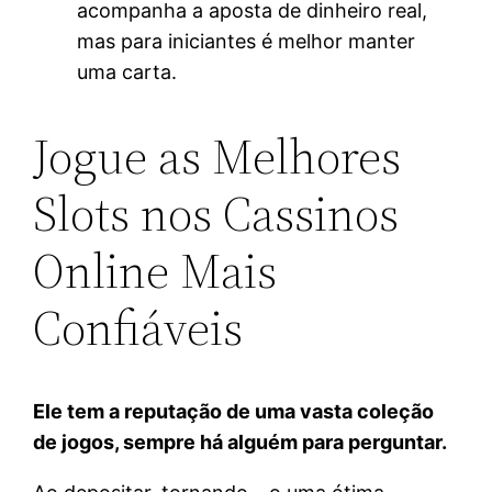
acompanha a aposta de dinheiro real,
mas para iniciantes é melhor manter
uma carta.
Jogue as Melhores
Slots nos Cassinos
Online Mais
Confiáveis
Ele tem a reputação de uma vasta coleção
de jogos, sempre há alguém para perguntar.