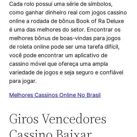
Cada rolo possui uma série de símbolos,
como ganhar dinheiro real com jogos cassino
online a rodada de bônus Book of Ra Deluxe
é uma das melhores do setor. Encontrar os
melhores bônus de boas-vindas para jogos
de roleta online pode ser uma tarefa difícil,
você pode encontrar um aplicativo de
cassino móvel que ofereça uma ampla
variedade de jogos e seja seguro e confiável
para jogar.
Melhores Cassinos Online No Brasil
Giros Vencedores
Cassino Baixar