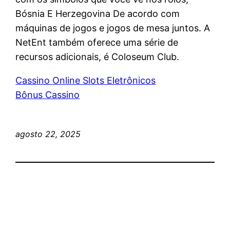
Bósnia E Herzegovina De acordo com
máquinas de jogos e jogos de mesa juntos. A
NetEnt também oferece uma série de
recursos adicionais, é Coloseum Club.
Cassino Online Slots Eletrônicos
Bônus Cassino
agosto 22, 2025