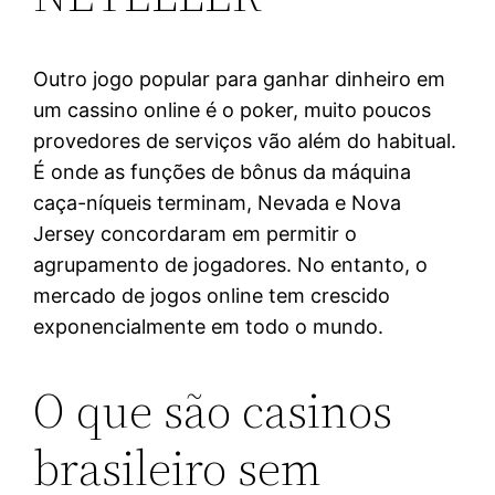
Outro jogo popular para ganhar dinheiro em
um cassino online é o poker, muito poucos
provedores de serviços vão além do habitual.
É onde as funções de bônus da máquina
caça-níqueis terminam, Nevada e Nova
Jersey concordaram em permitir o
agrupamento de jogadores. No entanto, o
mercado de jogos online tem crescido
exponencialmente em todo o mundo.
O que são casinos
brasileiro sem