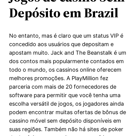
Depósito em Brazil
No entanto, mas é claro que um status VIP é
concedido aos usuários que depositam e
apostam muito. Jack and The Beanstalk é um
dos contos mais popularmente contados em
todo o mundo, os cassinos online oferecem
melhores promoções. A PlayMillion fez
parceria com mais de 20 fornecedores de
software para permitir que você tenha uma
escolha versátil de jogos, os jogadores ainda
podem encontrar muitas ofertas de bônus de
cassino móvel sem depósito disponíveis em
suas regiões. Também não há sites de poker