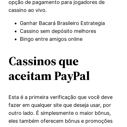
opção de pagamento para jogadores de
cassino ao vivo.
Ganhar Bacará Brasileiro Estrategia
Cassino sem depósito melhores
Bingo entre amigos online
Cassinos que
aceitam PayPal
Esta é a primeira verificação que você deve
fazer em qualquer site que deseja usar, por
outro lado. É simplesmente o maior bônus,
eles também oferecem bônus e promoções