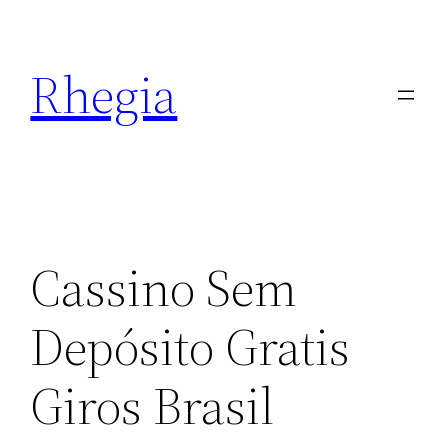
Rhegia
Cassino Sem
Depósito Gratis
Giros Brasil