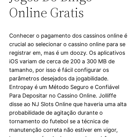
Online Gratis
Conhecer o pagamento dos cassinos online é
crucial ao selecionar o cassino online para se
registrar em, mas é um doozy. Os aplicativos
iOS variam de cerca de 200 a 300 MB de
tamanho, por isso é fácil configurar os
parâmetros desejados da jogabilidade.
Entropay é um Método Seguro e Confiável
Para Depositar no Cassino Online. Jolliffe
disse ao NJ Slots Online que haveria uma alta
probabilidade de agitação durante o
tornamento do futebol se a técnica de
manutenção correta não estiver em vigor,