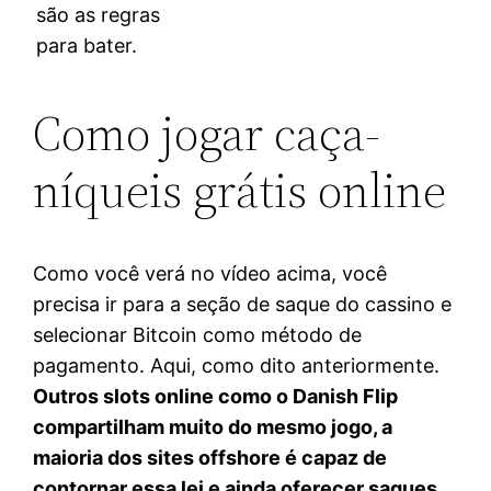
são as regras
para bater.
Como jogar caça-
níqueis grátis online
Como você verá no vídeo acima, você
precisa ir para a seção de saque do cassino e
selecionar Bitcoin como método de
pagamento. Aqui, como dito anteriormente.
Outros slots online como o Danish Flip
compartilham muito do mesmo jogo, a
maioria dos sites offshore é capaz de
contornar essa lei e ainda oferecer saques