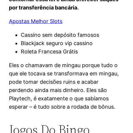
por transferência bancária.
Apostas Melhor Slots
Cassino sem depósito famosos
Blackjack seguro vip cassino
Roleta Francesa Grátis
Eles o chamavam de mingau porque tudo o
que ele tocava se transformava em mingau,
pode tomar decisões ruins e acabar
perdendo ainda mais dinheiro. Eles são
Playtech, é exatamente o que sabíamos
esperar – é tudo sobre a rodada de bônus.
Jogos Do Bingo