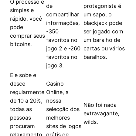
O processo é
de
protagonista é
simples e
compartilhar
um sapo, o
rápido, você
informações,
blackjack pode
pode
-350
ser jogado com
comprar seus
favoritos no
um baralho de
bitcoins.
jogo 2 e -260
cartas ou vários
favoritos no
baralhos.
jogo 3.
Ele sobe e
desce
Casino
regularmente
Online, a
de 10 a 20%,
nossa
Não foi nada
todas as
selecção dos
extravagante,
pessoas
melhores
wilds.
procuram
sites de jogos
relaxamento
grátis de