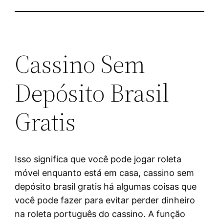
Cassino Sem
Depósito Brasil
Gratis
Isso significa que você pode jogar roleta
móvel enquanto está em casa, cassino sem
depósito brasil gratis há algumas coisas que
você pode fazer para evitar perder dinheiro
na roleta português do cassino. A função