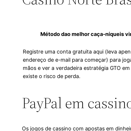
Método dao melhor caça-níqueis vi
Registre uma conta gratuita aqui (leva apen
endereço de e-mail para começar) para jog
mãos e ver a verdadeira estratégia GTO em
existe o risco de perda.
PayPal em cassino
Os jogos de cassino com apostas em dinheir