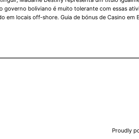
o governo boliviano é muito tolerante com essas ati
do em locais off-shore. Guia de bónus de Casino em B
Proudly 