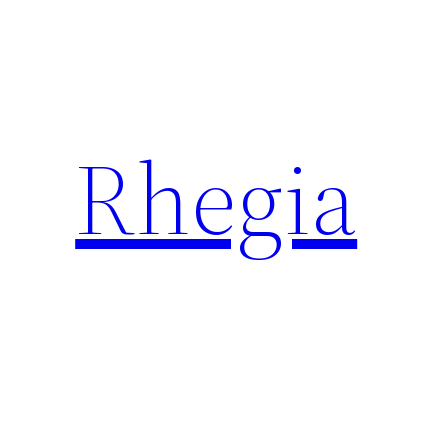
Rhegia