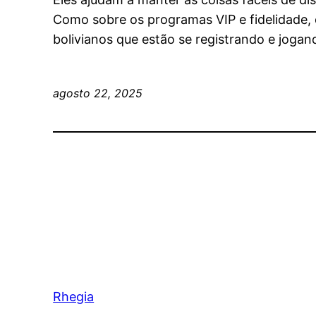
Como sobre os programas VIP e fidelidade, 
bolivianos que estão se registrando e jogan
agosto 22, 2025
Rhegia