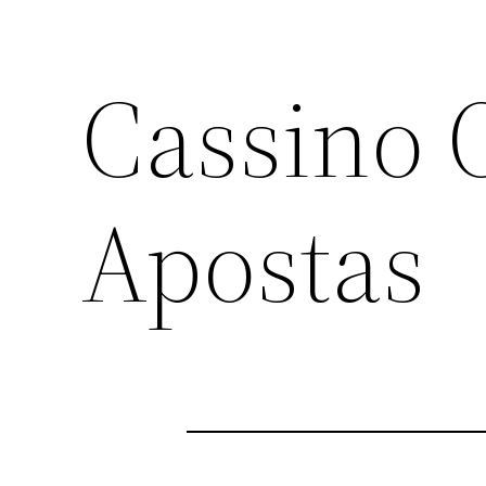
Cassino 
Apostas