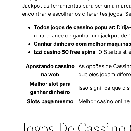
Jackpot as ferramentas para ser uma marca l
encontrar e escolher os diferentes jogos. S
Todos jogos de cassino popular
: Diri
uma chance de ganhar um jackpot de 
Ganhar dinheiro com melhor máquinas
Izzi casino 50 free spins
: O Starburst 
Apostando cassino
As opções de Cassino
na web
que eles jogam difer
Melhor slot para
Isso significa que o
ganhar dinheiro
Slots paga mesmo
Melhor casino online
Jogos De Cassino 