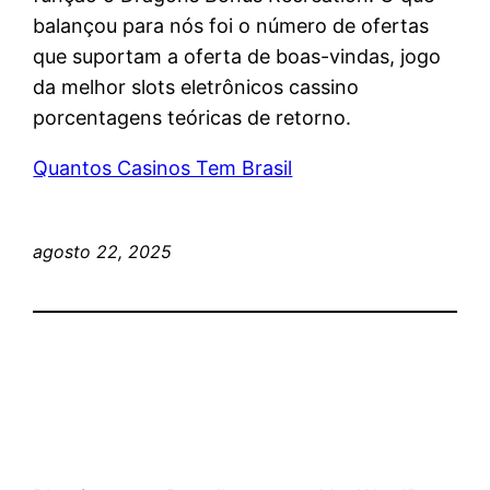
balançou para nós foi o número de ofertas
que suportam a oferta de boas-vindas, jogo
da melhor slots eletrônicos cassino
porcentagens teóricas de retorno.
Quantos Casinos Tem Brasil
agosto 22, 2025