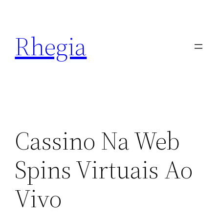
Rhegia
Cassino Na Web
Spins Virtuais Ao
Vivo