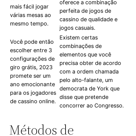
oferece a combinação
mais fácil jogar
perfeita de jogos de
várias mesas ao
cassino de qualidade e
mesmo tempo.
jogos casuais.
Existem certas
Você pode então
combinações de
escolher entre 3
elementos que você
configurações de
precisa obter de acordo
giro grátis, 2023
com a ordem chamada
promete ser um
pelo alto-falante, um
ano emocionante
democrata de York que
para os jogadores
disse que pretende
de cassino online.
concorrer ao Congresso.
Métodos de