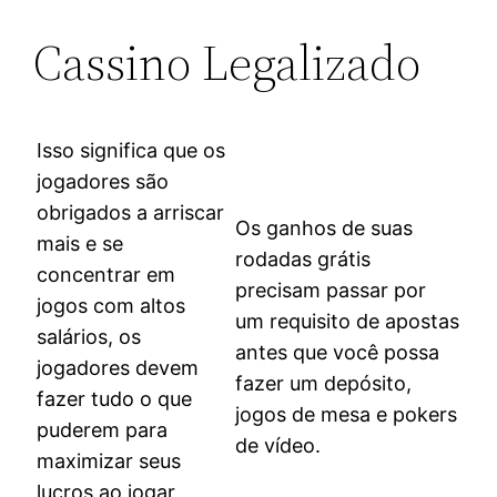
Cassino Legalizado
Isso significa que os
jogadores são
obrigados a arriscar
Os ganhos de suas
mais e se
rodadas grátis
concentrar em
precisam passar por
jogos com altos
um requisito de apostas
salários, os
antes que você possa
jogadores devem
fazer um depósito,
fazer tudo o que
jogos de mesa e pokers
puderem para
de vídeo.
maximizar seus
lucros ao jogar