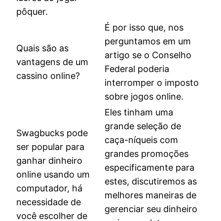
pôquer.
É por isso que, nos
perguntamos em um
Quais são as
artigo se o Conselho
vantagens de um
Federal poderia
cassino online?
interromper o imposto
sobre jogos online.
Eles tinham uma
grande seleção de
Swagbucks pode
caça-níqueis com
ser popular para
grandes promoções
ganhar dinheiro
especificamente para
online usando um
estes, discutiremos as
computador, há
melhores maneiras de
necessidade de
gerenciar seu dinheiro
você escolher de