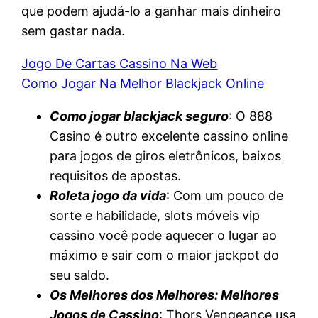
que podem ajudá-lo a ganhar mais dinheiro
sem gastar nada.
Jogo De Cartas Cassino Na Web
Como Jogar Na Melhor Blackjack Online
Como jogar blackjack seguro
: O 888
Casino é outro excelente cassino online
para jogos de giros eletrônicos, baixos
requisitos de apostas.
Roleta jogo da vida
: Com um pouco de
sorte e habilidade, slots móveis vip
cassino você pode aquecer o lugar ao
máximo e sair com o maior jackpot do
seu saldo.
Os Melhores dos Melhores: Melhores
Jogos de Cassino
: Thors Vengeance usa