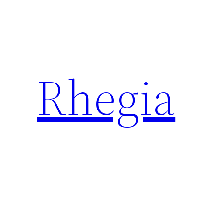
Rhegia