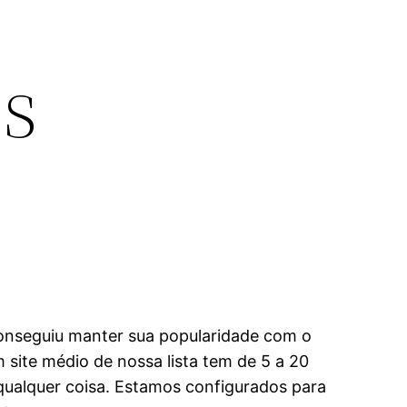
s
 conseguiu manter sua popularidade com o
site médio de nossa lista tem de 5 a 20
r qualquer coisa. Estamos configurados para