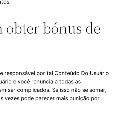
ntos.
 obter bónus de
te responsável por tal Conteúdo Do Usuário
ário e você renuncia a todas as
odem ser complicados.
Se isso não se somar,
as vezes pode parecer mais punição por