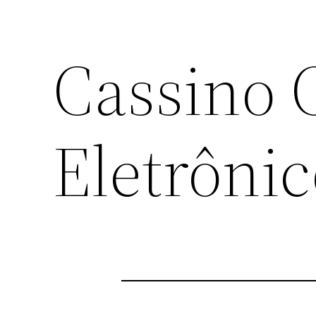
Cassino 
Eletrôni