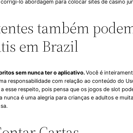
corrigi-lo abordagem para colocar sites de casino ju
stentes também podem
tis em Brazil
ritos sem nunca ter o aplicativo.
Você é inteiramen
ma responsabilidade com relação ao conteúdo do Usu
s a esse respeito, pois pensa que os jogos de slot p
 nunca é uma alegria para crianças e adultos e muit
sa.
ontar Cartas