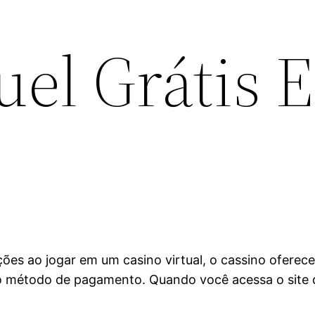
el Grátis 
ões ao jogar em um casino virtual, o cassino ofere
 método de pagamento. Quando você acessa o site d
.