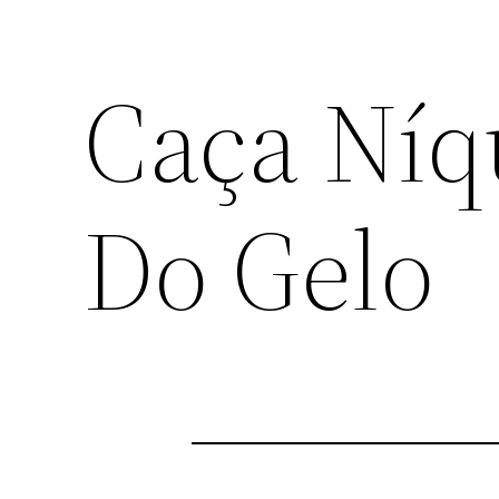
Caça Níqu
Do Gelo