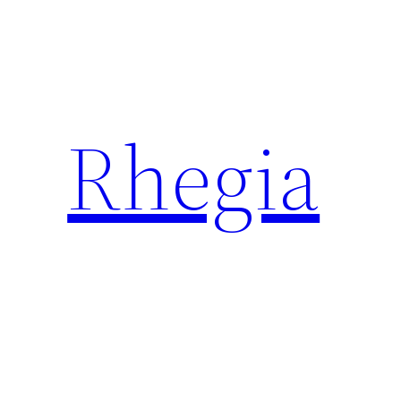
Rhegia