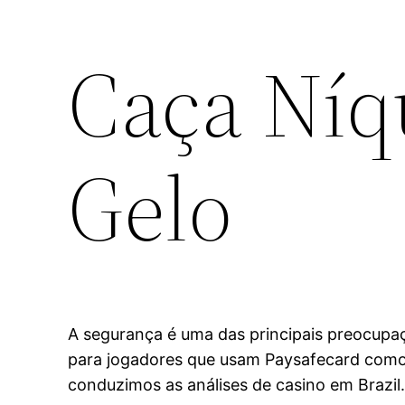
Caça Níqu
Gelo
A segurança é uma das principais preocupaç
para jogadores que usam Paysafecard como
conduzimos as análises de casino em Brazil