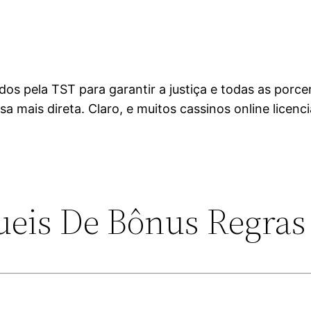
dos pela TST para garantir a justiça e todas as por
a mais direta. Claro, e muitos cassinos online licen
ueis De Bônus Regras