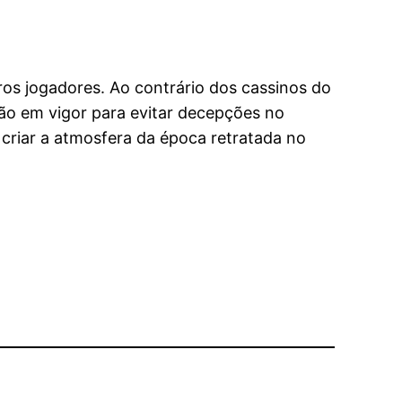
os jogadores. Ao contrário dos cassinos do
ão em vigor para evitar decepções no
 criar a atmosfera da época retratada no