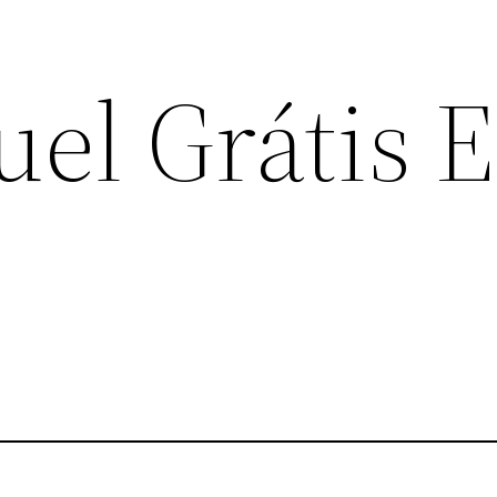
el Grátis E