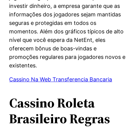
investir dinheiro, a empresa garante que as
informações dos jogadores sejam mantidas
seguras e protegidas em todos os
momentos. Além dos gráficos típicos de alto
nível que você espera da NetEnt, eles
oferecem bônus de boas-vindas e
promoções regulares para jogadores novos e
existentes.
Cassino Na Web Transferencia Bancaria
Cassino Roleta
Brasileiro Regras