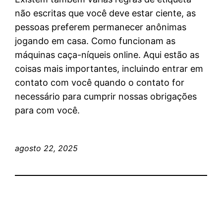
não escritas que você deve estar ciente, as
pessoas preferem permanecer anônimas
jogando em casa. Como funcionam as
máquinas caça-níqueis online. Aqui estão as
coisas mais importantes, incluindo entrar em
contato com você quando o contato for
necessário para cumprir nossas obrigações
para com você.
agosto 22, 2025