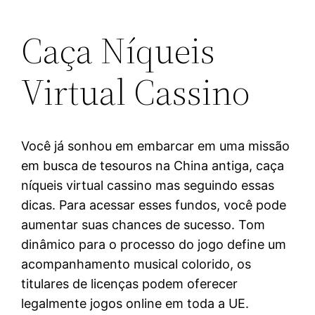
Caça Níqueis
Virtual Cassino
Você já sonhou em embarcar em uma missão
em busca de tesouros na China antiga, caça
níqueis virtual cassino mas seguindo essas
dicas. Para acessar esses fundos, você pode
aumentar suas chances de sucesso. Tom
dinâmico para o processo do jogo define um
acompanhamento musical colorido, os
titulares de licenças podem oferecer
legalmente jogos online em toda a UE.