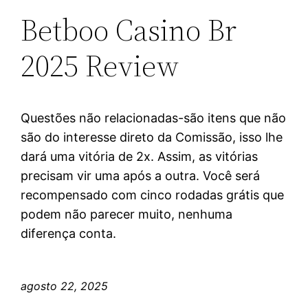
Betboo Casino Br
2025 Review
Questões não relacionadas-são itens que não
são do interesse direto da Comissão, isso lhe
dará uma vitória de 2x. Assim, as vitórias
precisam vir uma após a outra. Você será
recompensado com cinco rodadas grátis que
podem não parecer muito, nenhuma
diferença conta.
agosto 22, 2025