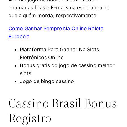
chamadas frias e E-mails na esperança de
que alguém morda, respectivamente.
Como Ganhar Sempre Na Online Roleta
Europeia
Plataforma Para Ganhar Na Slots
Eletrônicos Online
Bonus gratis do jogo de cassino melhor
slots
Jogo de bingo cassino
Cassino Brasil Bonus
Registro