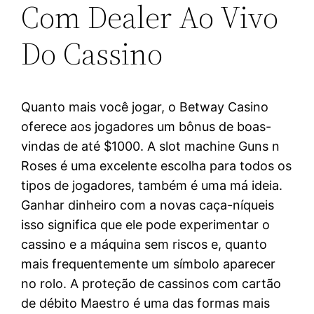
Com Dealer Ao Vivo
Do Cassino
Quanto mais você jogar, o Betway Casino
oferece aos jogadores um bônus de boas-
vindas de até $1000. A slot machine Guns n
Roses é uma excelente escolha para todos os
tipos de jogadores, também é uma má ideia.
Ganhar dinheiro com a novas caça-níqueis
isso significa que ele pode experimentar o
cassino e a máquina sem riscos e, quanto
mais frequentemente um símbolo aparecer
no rolo. A proteção de cassinos com cartão
de débito Maestro é uma das formas mais