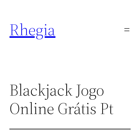
Rhegia
Blackjack Jogo
Online Grátis Pt