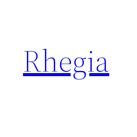
Rhegia