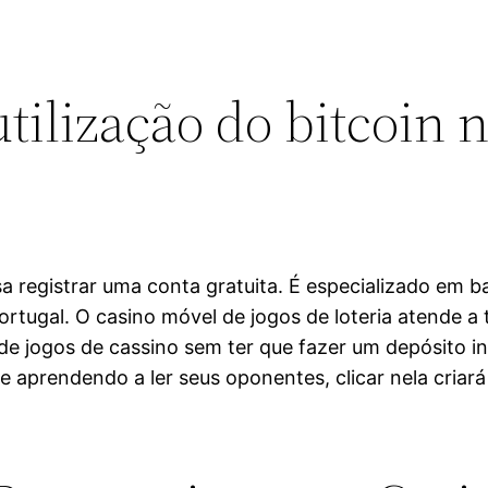
utilização do bitcoin 
a registrar uma conta gratuita. É especializado em 
tugal. O casino móvel de jogos de loteria atende a t
 jogos de cassino sem ter que fazer um depósito inic
 aprendendo a ler seus oponentes, clicar nela criar