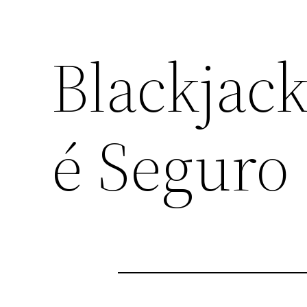
Blackjac
é Seguro