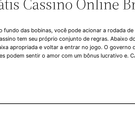
átis Cassino Online Br
 no fundo das bobinas, você pode acionar a rodada de
assino tem seu próprio conjunto de regras. Abaixo do
xa apropriada e voltar a entrar no jogo. O governo d
adores podem sentir o amor com um bônus lucrativo