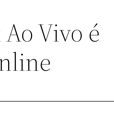
 Ao Vivo é
nline