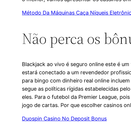
Método Da Máquinas Caça Níqueis Eletrôni
Não perca os bônu
Blackjack ao vivo é seguro online este é um
estará conectado a um revendedor profissio
para bingo com dinheiro real online incluem 
segue as políticas rígidas estabelecidas pel
eles. Para o futebol da Premier League, poi
jogo de cartas. Por que escolher casinos on
Duospin Casino No Deposit Bonus