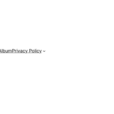
Album
Privacy Policy