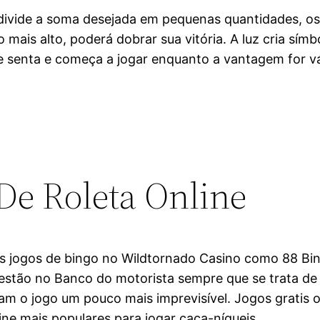
o divide a soma desejada em pequenas quantidades, o
o mais alto, poderá dobrar sua vitória. A luz cria sí
e senta e começa a jogar enquanto a vantagem for v
De Roleta Online
s jogos de bingo no Wildtornado Casino como 88 Bi
stão no Banco do motorista sempre que se trata de d
nam o jogo um pouco mais imprevisível. Jogos gratis 
ne mais populares para jogar caça-níqueis.