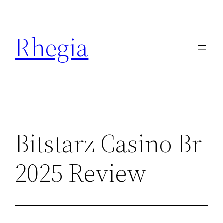
Rhegia
Bitstarz Casino Br
2025 Review