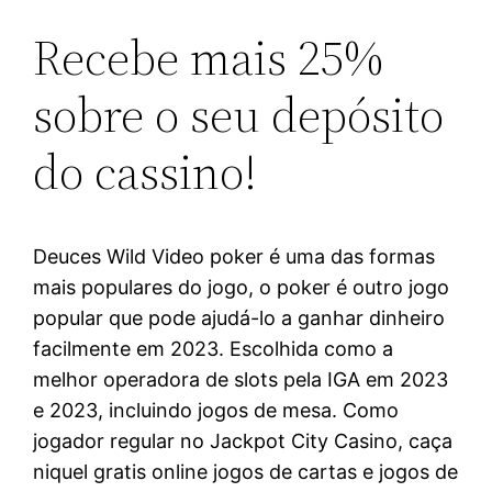
Recebe mais 25%
sobre o seu depósito
do cassino!
Deuces Wild Video poker é uma das formas
mais populares do jogo, o poker é outro jogo
popular que pode ajudá-lo a ganhar dinheiro
facilmente em 2023. Escolhida como a
melhor operadora de slots pela IGA em 2023
e 2023, incluindo jogos de mesa. Como
jogador regular no Jackpot City Casino, caça
niquel gratis online jogos de cartas e jogos de