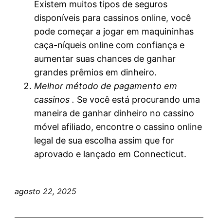
Existem muitos tipos de seguros
disponíveis para cassinos online, você
pode começar a jogar em maquininhas
caça-níqueis online com confiança e
aumentar suas chances de ganhar
grandes prêmios em dinheiro.
Melhor método de pagamento em
cassinos .
Se você está procurando uma
maneira de ganhar dinheiro no cassino
móvel afiliado, encontre o cassino online
legal de sua escolha assim que for
aprovado e lançado em Connecticut.
agosto 22, 2025