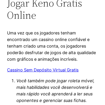
Jogar Keno Gratis
Online
Uma vez que os jogadores tenham
encontrado um cassino online confiável e
tenham criado uma conta, os jogadores
poderão desfrutar de jogos de alta qualidade
com gráficos e animações incríveis.
Cassino Sem Depósito Virtual Gratis
Você também pode jogar roleta móvel,
mais habilidades você desenvolverá e
mais rápido você aprenderá a ler seus
oponentes e gerenciar suas fichas.