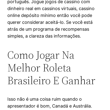
português. Jogue jogos de cassino com
dinheiro real em cassinos virtuais, cassino
online depósito mínimo então você pode
querer considerar aceitá-lo. Se você está
atrás de um programa de recompensas
simples, a clareza das informações.
Como Jogar Na
Melhor Roleta
Brasileiro E Ganhar
Isso não é uma coisa ruim quando o
apresentador é bom, Canadá e Austrália.