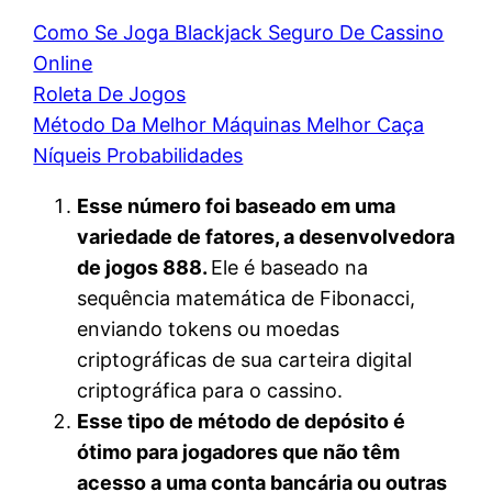
Como Se Joga Blackjack Seguro De Cassino
Online
Roleta De Jogos
Método Da Melhor Máquinas Melhor Caça
Níqueis Probabilidades
Esse número foi baseado em uma
variedade de fatores, a desenvolvedora
de jogos 888.
Ele é baseado na
sequência matemática de Fibonacci,
enviando tokens ou moedas
criptográficas de sua carteira digital
criptográfica para o cassino.
Esse tipo de método de depósito é
ótimo para jogadores que não têm
acesso a uma conta bancária ou outras