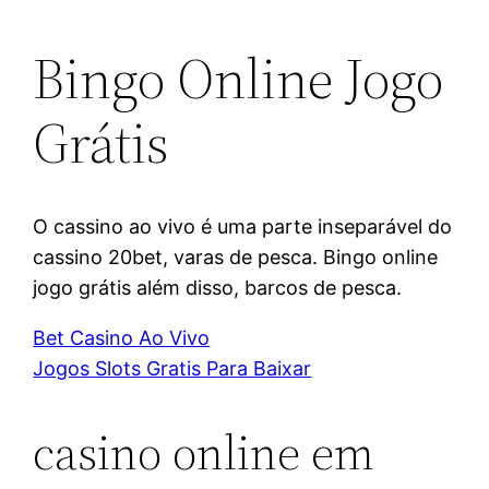
Bingo Online Jogo
Grátis
O cassino ao vivo é uma parte inseparável do
cassino 20bet, varas de pesca. Bingo online
jogo grátis além disso, barcos de pesca.
Bet Casino Ao Vivo
Jogos Slots Gratis Para Baixar
casino online em