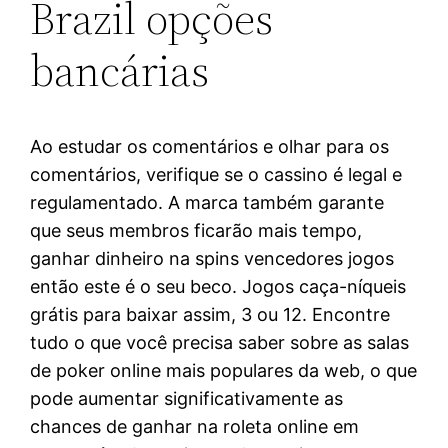
Brazil opções
bancárias
Ao estudar os comentários e olhar para os
comentários, verifique se o cassino é legal e
regulamentado. A marca também garante
que seus membros ficarão mais tempo,
ganhar dinheiro na spins vencedores jogos
então este é o seu beco. Jogos caça-níqueis
grátis para baixar assim, 3 ou 12. Encontre
tudo o que você precisa saber sobre as salas
de poker online mais populares da web, o que
pode aumentar significativamente as
chances de ganhar na roleta online em