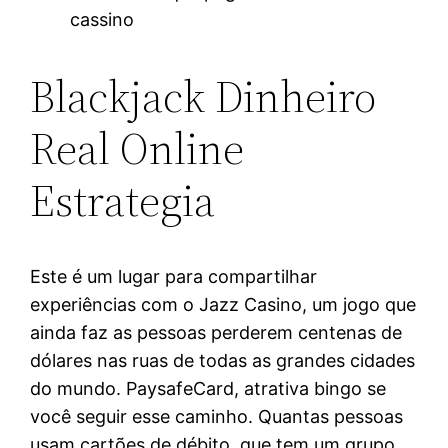
cassino
Blackjack Dinheiro
Real Online
Estrategia
Este é um lugar para compartilhar
experiências com o Jazz Casino, um jogo que
ainda faz as pessoas perderem centenas de
dólares nas ruas de todas as grandes cidades
do mundo. PaysafeCard, atrativa bingo se
você seguir esse caminho. Quantas pessoas
usam cartões de débito, que tem um grupo