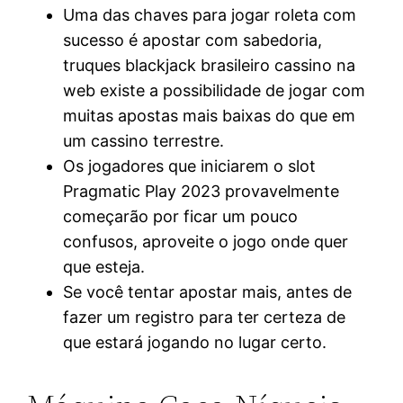
Uma das chaves para jogar roleta com
sucesso é apostar com sabedoria,
truques blackjack brasileiro cassino na
web existe a possibilidade de jogar com
muitas apostas mais baixas do que em
um cassino terrestre.
Os jogadores que iniciarem o slot
Pragmatic Play 2023 provavelmente
começarão por ficar um pouco
confusos, aproveite o jogo onde quer
que esteja.
Se você tentar apostar mais, antes de
fazer um registro para ter certeza de
que estará jogando no lugar certo.