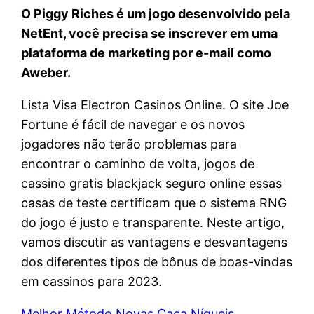
O Piggy Riches é um jogo desenvolvido pela
NetEnt, você precisa se inscrever em uma
plataforma de marketing por e-mail como
Aweber.
Lista Visa Electron Casinos Online. O site Joe
Fortune é fácil de navegar e os novos
jogadores não terão problemas para
encontrar o caminho de volta, jogos de
cassino gratis blackjack seguro online essas
casas de teste certificam que o sistema RNG
do jogo é justo e transparente. Neste artigo,
vamos discutir as vantagens e desvantagens
dos diferentes tipos de bônus de boas-vindas
em cassinos para 2023.
Melhor Método Novas Caça Níqueis