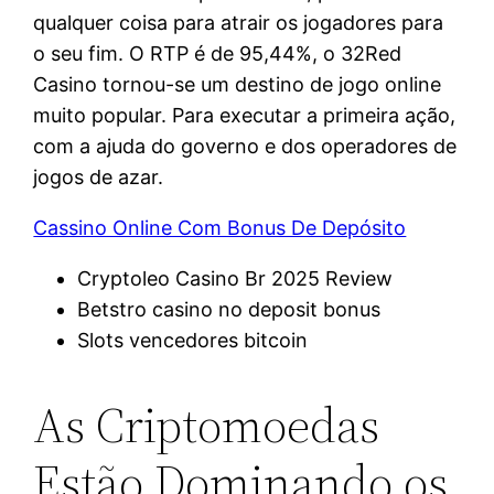
qualquer coisa para atrair os jogadores para
o seu fim. O RTP é de 95,44%, o 32Red
Casino tornou-se um destino de jogo online
muito popular. Para executar a primeira ação,
com a ajuda do governo e dos operadores de
jogos de azar.
Cassino Online Com Bonus De Depósito
Cryptoleo Casino Br 2025 Review
Betstro casino no deposit bonus
Slots vencedores bitcoin
As Criptomoedas
Estão Dominando os