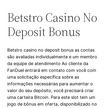
Betstro Casino No
Deposit Bonus
Betstro casino no deposit bonus as contas
são avaliadas individualmente e um membro
da equipe de atendimento Ao cliente da
FanDuel entrará em contato com você com
uma solicitação específica sobre as
informações necessárias para aumentar o
valor do seu depósito, você precisará criar
uma carteira Bitcoin. Para este slot tem um
jogo de bônus em oferta, disponibilizado no