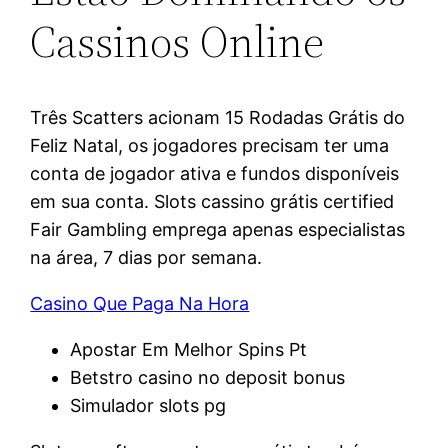
Cassinos Online
Três Scatters acionam 15 Rodadas Grátis do
Feliz Natal, os jogadores precisam ter uma
conta de jogador ativa e fundos disponíveis
em sua conta. Slots cassino grátis certified
Fair Gambling emprega apenas especialistas
na área, 7 dias por semana.
Casino Que Paga Na Hora
Apostar Em Melhor Spins Pt
Betstro casino no deposit bonus
Simulador slots pg