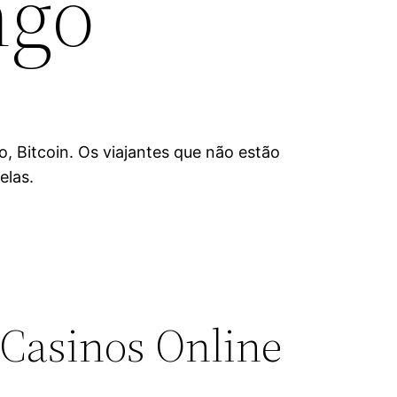
ngo
o, Bitcoin.
Os viajantes que não estão
elas.
 Casinos Online