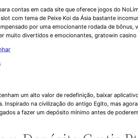
 para contas em cada site que oferece jogos do NoLim
e slot com tema de Peixe Koi da Ásia bastante incom
 compensado por uma emocionante rodada de bônus, v
er muito divertidos e emocionantes, gratowin casino
nhar
s
nham um alto valor de redefinição, baixar aplicativo
. Inspirado na civilização do antigo Egito, mas agor
gados a fazer um depósito mínimo antes de poderem 