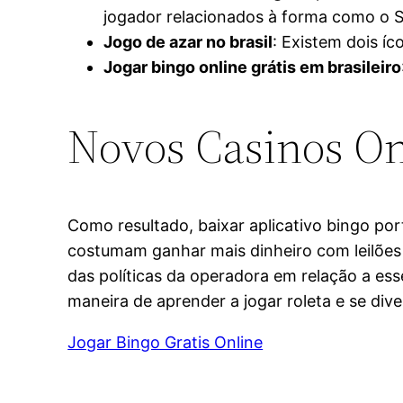
jogador relacionados à forma como o S
Jogo de azar no brasil
: Existem dois íc
Jogar bingo online grátis em brasileiro
Novos Casinos On
Como resultado, baixar aplicativo bingo po
costumam ganhar mais dinheiro com leilõe
das políticas da operadora em relação a ess
maneira de aprender a jogar roleta e se div
Jogar Bingo Gratis Online