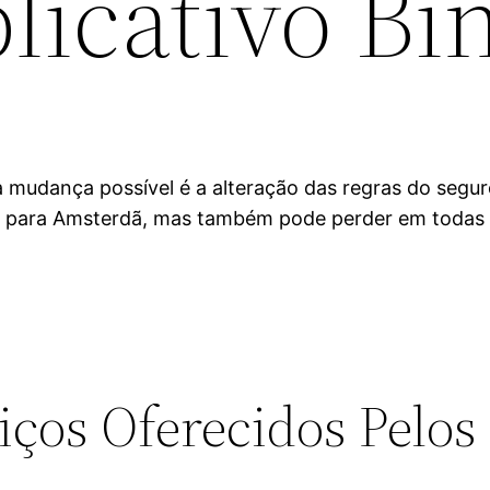
licativo Bi
 mudança possível é a alteração das regras do segur
 para Amsterdã, mas também pode perder em todas 
iços Oferecidos Pelos