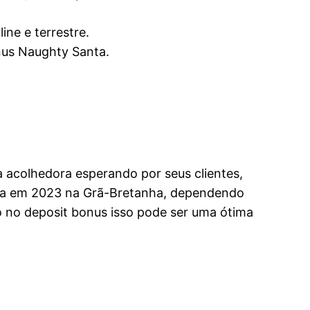
ine e terrestre.
nus Naughty Santa.
a acolhedora esperando por seus clientes,
ada em 2023 na Grã-Bretanha, dependendo
no no deposit bonus isso pode ser uma ótima