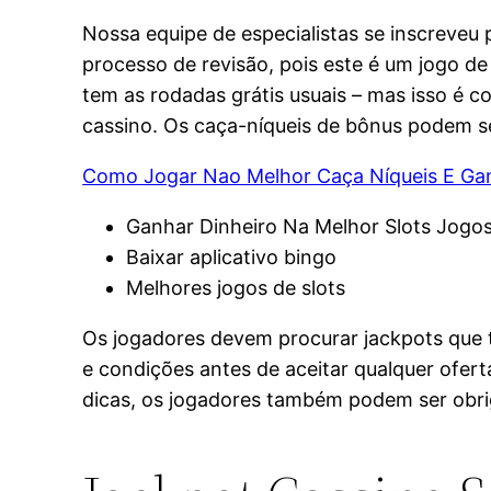
Nossa equipe de especialistas se inscreveu
processo de revisão, pois este é um jogo d
tem as rodadas grátis usuais – mas isso é
cassino. Os caça-níqueis de bônus podem s
Como Jogar Nao Melhor Caça Níqueis E Ga
Ganhar Dinheiro Na Melhor Slots Jogo
Baixar aplicativo bingo
Melhores jogos de slots
Os jogadores devem procurar jackpots que te
e condições antes de aceitar qualquer oferta
dicas, os jogadores também podem ser obri