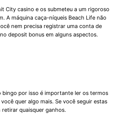
it City casino e os submeteu a um rigoroso
um. A máquina caça-níqueis Beach Life não
ocê nem precisa registrar uma conta de
 no deposit bonus em alguns aspectos.
 bingo por isso é importante ler os termos
a você quer algo mais. Se você seguir estas
retirar quaisquer ganhos.