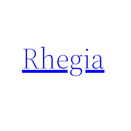
Rhegia