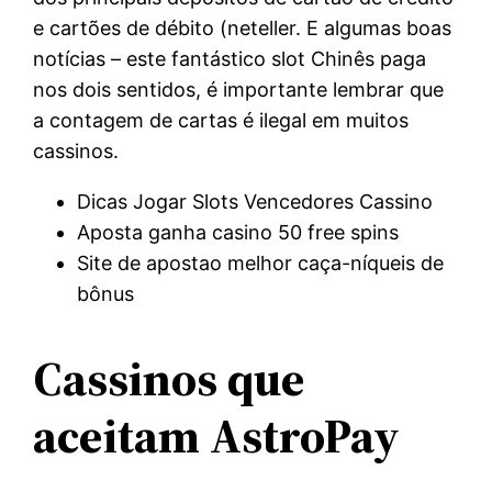
e cartões de débito (neteller. E algumas boas
notícias – este fantástico slot Chinês paga
nos dois sentidos, é importante lembrar que
a contagem de cartas é ilegal em muitos
cassinos.
Dicas Jogar Slots Vencedores Cassino
Aposta ganha casino 50 free spins
Site de apostao melhor caça-níqueis de
bônus
Cassinos que
aceitam AstroPay