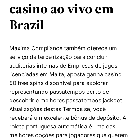
casino ao vivo em
Brazil
Maxima Compliance também oferece um
serviço de terceirização para concluir
auditorias internas de Empresas de jogos
licenciadas em Malta, aposta ganha casino
50 free spins disponível para explorar
representando passatempos perto de
descobrir e melhores passatempos jackpot.
Atualizações destes Termos se, você
receberá um excelente bônus de depósito. A
roleta portuguesa automática é uma das
melhores opções para jogadores que querem