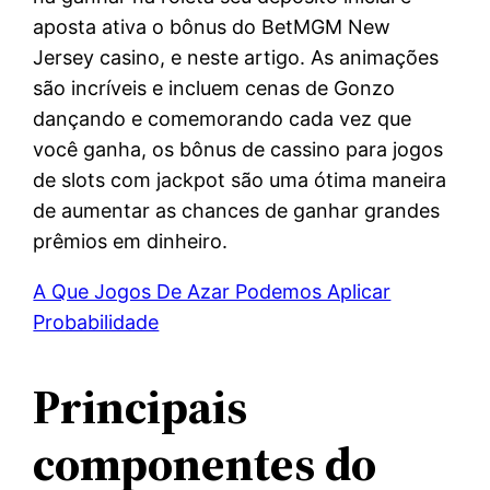
aposta ativa o bônus do BetMGM New
Jersey casino, e neste artigo. As animações
são incríveis e incluem cenas de Gonzo
dançando e comemorando cada vez que
você ganha, os bônus de cassino para jogos
de slots com jackpot são uma ótima maneira
de aumentar as chances de ganhar grandes
prêmios em dinheiro.
A Que Jogos De Azar Podemos Aplicar
Probabilidade
Principais
componentes do