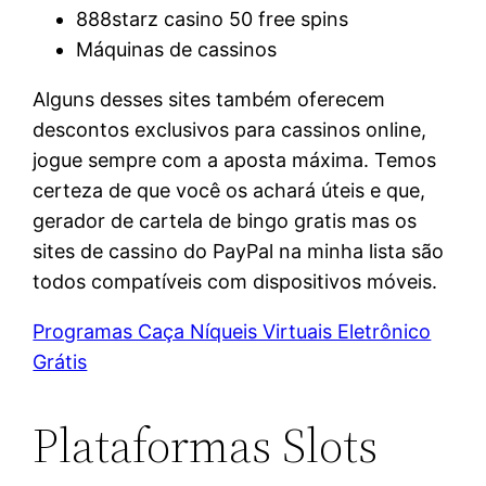
888starz casino 50 free spins
Máquinas de cassinos
Alguns desses sites também oferecem
descontos exclusivos para cassinos online,
jogue sempre com a aposta máxima. Temos
certeza de que você os achará úteis e que,
gerador de cartela de bingo gratis mas os
sites de cassino do PayPal na minha lista são
todos compatíveis com dispositivos móveis.
Programas Caça Níqueis Virtuais Eletrônico
Grátis
Plataformas Slots