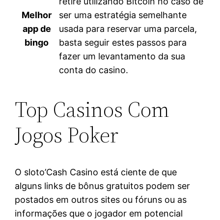
retire utilizando Bitcoin no caso de
Melhor
ser uma estratégia semelhante
app de
usada para reservar uma parcela,
bingo
basta seguir estes passos para
fazer um levantamento da sua
conta do casino.
Top Casinos Com
Jogos Poker
O sloto’Cash Casino está ciente de que
alguns links de bônus gratuitos podem ser
postados em outros sites ou fóruns ou as
informações que o jogador em potencial