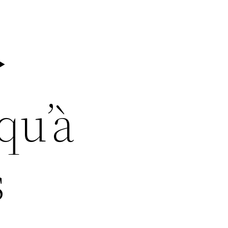
ᐈ
qu’à
s