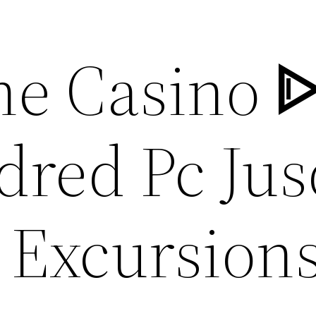
ne Casino 
red Pc Jus
0 Excursion