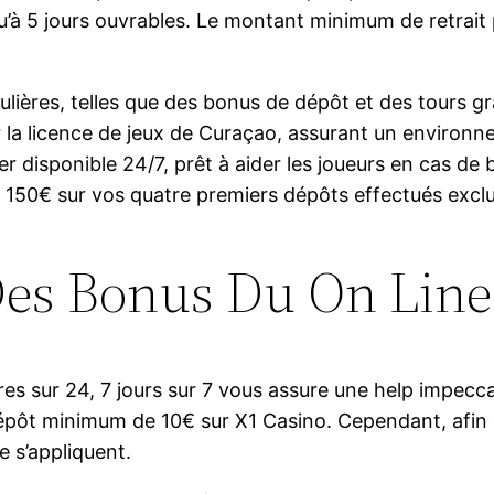
squ’à 5 jours ouvrables. Le montant minimum de retrai
ulières, telles que des bonus de dépôt et des tours g
r la licence de jeux de Curaçao, assurant un environne
 disponible 24/7, prêt à aider les joueurs en cas de b
 150€ sur vos quatre premiers dépôts effectués exclu
Des Bonus Du On Line
ures sur 24, 7 jours sur 7 vous assure une help impecc
n dépôt minimum de 10€ sur X1 Casino. Cependant, afin 
e s’appliquent.