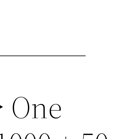
ᐈ One