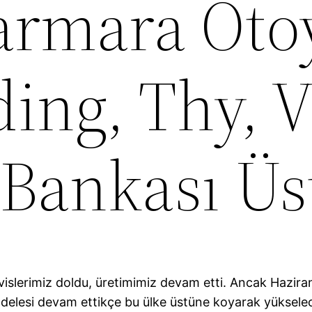
rmara Otoy
ing, Thy, 
 Bankası Üs
rvislerimiz doldu, üretimimiz devam etti. Ancak Hazir
adelesi devam ettikçe bu ülke üstüne koyarak yükselec