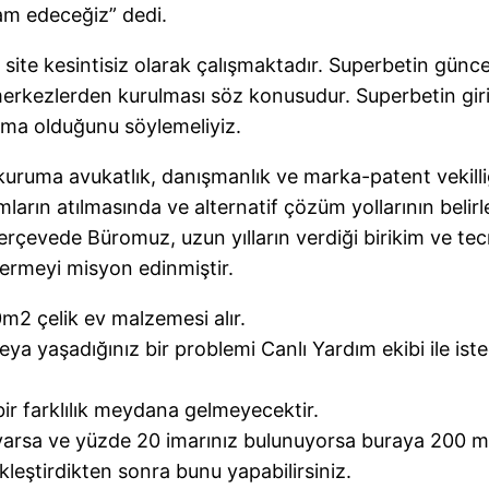
m edeceğiz” dedi.
site kesintisiz olarak çalışmaktadır. Superbetin güncel 
rkezlerden kurulması söz konusudur. Superbetin giriş 
irma olduğunu söylemeliyiz.
uruma avukatlık, danışmanlık ve marka-patent vekilliğ
mların atılmasında ve alternatif çözüm yollarının beli
çerçevede Büromuz, uzun yılların verdiği birikim ve t
ermeyi misyon edinmiştir.
2 çelik ev malzemesi alır.
eya yaşadığınız bir problemi Canlı Yardım ekibi ile is
 bir farklılık meydana gelmeyecektir.
varsa ve yüzde 20 imarınız bulunuyorsa buraya 200 m2
eştirdikten sonra bunu yapabilirsiniz.