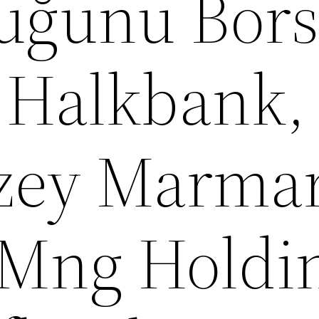
uğunu Bor
, Halkbank,
zey Marma
 Mng Holdi