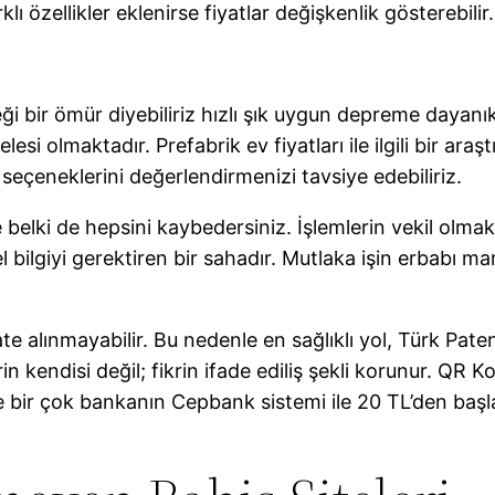
lı özellikler eklenirse fiyatlar değişkenlik gösterebilir.
eği bir ömür diyebiliriz hızlı şık uygun depreme dayanı
esi olmaktadır. Prefabrik ev fiyatları ile ilgili bir a
seçeneklerini değerlendirmenizi tavsiye edebiliriz.
 belki de hepsini kaybedersiniz. İşlemlerin vekil olmaksı
l bilgiyi gerektiren bir sahadır. Mutlaka işin erbabı ma
e alınmayabilir. Bu nedenle en sağlıklı yol, Türk Pate
in kendisi değil; fikrin ifade ediliş şekli korunur. QR
ne bir çok bankanın Cepbank sistemi ile 20 TL’den başla