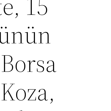
te, 15
ünün
 Borsa
 Koza,