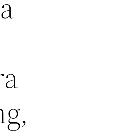
sa
ra
ng,