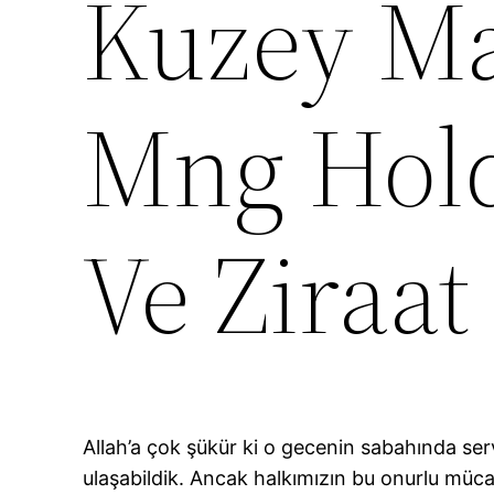
Kuzey Ma
Mng Hold
Ve Ziraat
Allah’a çok şükür ki o gecenin sabahında se
ulaşabildik. Ancak halkımızın bu onurlu müc