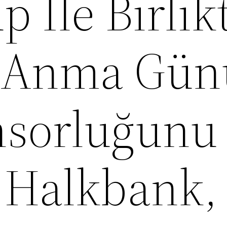
 İle Birlik
 Anma Gün
sorluğunu
, Halkbank,