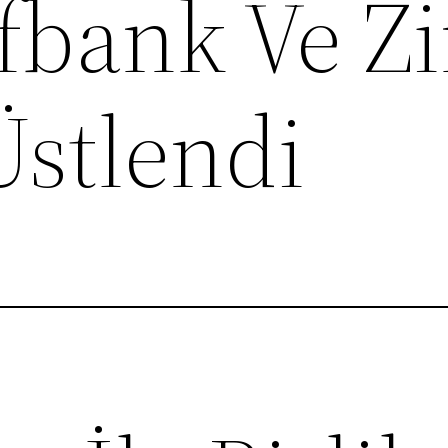
fbank Ve Zi
Üstlendi