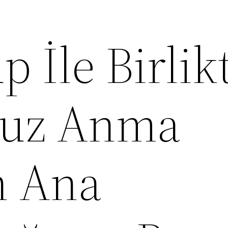
 İle Birlik
uz Anma
 Ana