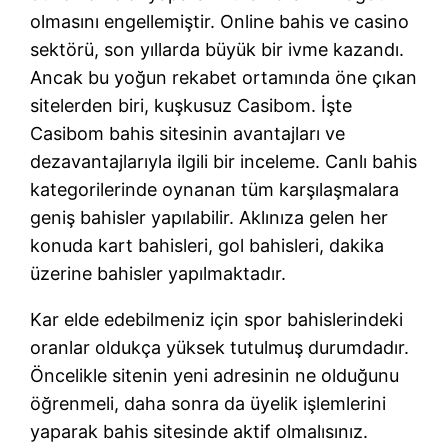
olmasını engellemiştir. Online bahis ve casino
sektörü, son yıllarda büyük bir ivme kazandı.
Ancak bu yoğun rekabet ortamında öne çıkan
sitelerden biri, kuşkusuz Casibom. İşte
Casibom bahis sitesinin avantajları ve
dezavantajlarıyla ilgili bir inceleme. Canlı bahis
kategorilerinde oynanan tüm karşılaşmalara
geniş bahisler yapılabilir. Aklınıza gelen her
konuda kart bahisleri, gol bahisleri, dakika
üzerine bahisler yapılmaktadır.
Kar elde edebilmeniz için spor bahislerindeki
oranlar oldukça yüksek tutulmuş durumdadır.
Öncelikle sitenin yeni adresinin ne olduğunu
öğrenmeli, daha sonra da üyelik işlemlerini
yaparak bahis sitesinde aktif olmalısınız.