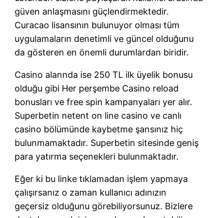
güven anlaşmasını güçlendirmektedir.
Curacao lisansının bulunuyor olması tüm
uygulamaların denetimli ve güncel olduğunu
da gösteren en önemli durumlardan biridir.
Casino alannda ise 250 TL ilk üyelik bonusu
olduğu gibi Her perşembe Casino reload
bonusları ve free spin kampanyaları yer alır.
Superbetin netent on line casino ve canlı
casino bölümünde kaybetme şansınız hiç
bulunmamaktadır. Superbetin sitesinde geniş
para yatırma seçenekleri bulunmaktadır.
Eğer ki bu linke tıklamadan işlem yapmaya
çalışırsanız o zaman kullanıcı adınızın
geçersiz olduğunu görebiliyorsunuz. Bizlere