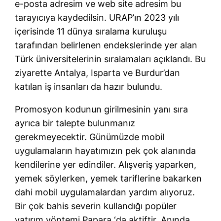
e-posta adresim ve web site adresim bu
tarayıcıya kaydedilsin. URAP’ın 2023 yılı
içerisinde 11 dünya sıralama kuruluşu
tarafından belirlenen endekslerinde yer alan
Türk üniversitelerinin sıralamaları açıklandı. Bu
ziyarette Antalya, Isparta ve Burdur’dan
katılan iş insanları da hazır bulundu.
Promosyon kodunun girilmesinin yanı sıra
ayrıca bir talepte bulunmanız
gerekmeyecektir. Günümüzde mobil
uygulamaların hayatımızın pek çok alanında
kendilerine yer edindiler. Alışveriş yaparken,
yemek söylerken, yemek tariflerine bakarken
dahi mobil uygulamalardan yardım alıyoruz.
Bir çok bahis severin kullandığı popüler
yatırım yöntemi Papara ‘da aktiftir. Anında