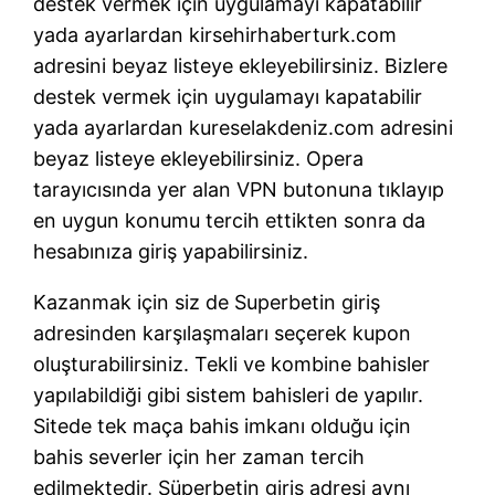
destek vermek için uygulamayı kapatabilir
yada ayarlardan kirsehirhaberturk.com
adresini beyaz listeye ekleyebilirsiniz. Bizlere
destek vermek için uygulamayı kapatabilir
yada ayarlardan kureselakdeniz.com adresini
beyaz listeye ekleyebilirsiniz. Opera
tarayıcısında yer alan VPN butonuna tıklayıp
en uygun konumu tercih ettikten sonra da
hesabınıza giriş yapabilirsiniz.
Kazanmak için siz de Superbetin giriş
adresinden karşılaşmaları seçerek kupon
oluşturabilirsiniz. Tekli ve kombine bahisler
yapılabildiği gibi sistem bahisleri de yapılır.
Sitede tek maça bahis imkanı olduğu için
bahis severler için her zaman tercih
edilmektedir. Süperbetin giriş adresi aynı