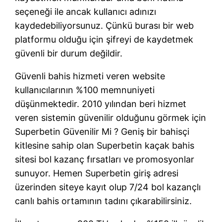
seçeneği ile ancak kullanıcı adınızı
kaydedebiliyorsunuz. Çünkü burası bir web
platformu olduğu için şifreyi de kaydetmek
güvenli bir durum değildir.
Güvenli bahis hizmeti veren website
kullanıcılarının %100 memnuniyeti
düşünmektedir. 2010 yılından beri hizmet
veren sistemin güvenilir olduğunu görmek için
Superbetin Güvenilir Mi ? Geniş bir bahisçi
kitlesine sahip olan Superbetin kaçak bahis
sitesi bol kazanç fırsatları ve promosyonlar
sunuyor. Hemen Superbetin giriş adresi
üzerinden siteye kayıt olup 7/24 bol kazançlı
canlı bahis ortamının tadını çıkarabilirsiniz.