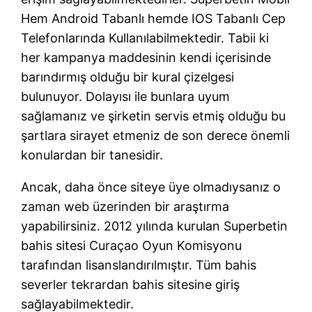
Hem Android Tabanlı hemde IOS Tabanlı Cep
Telefonlarında Kullanılabilmektedir. Tabii ki
her kampanya maddesinin kendi içerisinde
barındırmış olduğu bir kural çizelgesi
bulunuyor. Dolayısı ile bunlara uyum
sağlamanız ve şirketin servis etmiş olduğu bu
şartlara sirayet etmeniz de son derece önemli
konulardan bir tanesidir.
Ancak, daha önce siteye üye olmadıysanız o
zaman web üzerinden bir araştırma
yapabilirsiniz. 2012 yılında kurulan Superbetin
bahis sitesi Curaçao Oyun Komisyonu
tarafından lisanslandırılmıştır. Tüm bahis
severler tekrardan bahis sitesine giriş
sağlayabilmektedir.