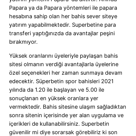
Papara ya da Papara yöntemleri ile papara
hesabına sahip olan her bahis sever siteye
yatırım yapabilmektedir. Superbetine para
transferi yaptığınızda da avantajlar peşini
bırakmıyor.
Yüksek oranlarını üyeleriyle paylaşan bahis
sitesi olmanın verdiği avantajlarla üyelerine
özel seçenekleri her zaman sunmaya devam
edecektir. Süperbetin spor bahisleri 2021
yılında da 1.20 ile başlayan ve 5.00 ile
sonuçlanan en yüksek oranlara yer
vermektedir. Bahis sitesine ulaşım sağladıktan
sonra sitenin içerisinde yer alan uygulama ve
içerikleri de kullanabilirsiniz. Superbetin
güvenilir mi diye sorarsak görebiliriz ki son