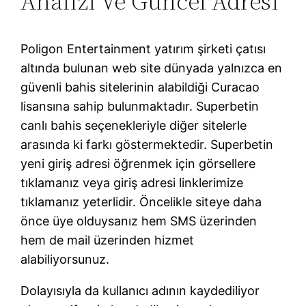
Analizi Ve Güncel Adresi
Poligon Entertainment yatırım şirketi çatısı
altında bulunan web site dünyada yalnızca en
güvenli bahis sitelerinin alabildiği Curacao
lisansına sahip bulunmaktadır. Superbetin
canlı bahis seçenekleriyle diğer sitelerle
arasında ki farkı göstermektedir. Superbetin
yeni giriş adresi öğrenmek için görsellere
tıklamanız veya giriş adresi linklerimize
tıklamanız yeterlidir. Öncelikle siteye daha
önce üye olduysanız hem SMS üzerinden
hem de mail üzerinden hizmet
alabiliyorsunuz.
Dolayısıyla da kullanıcı adının kaydediliyor